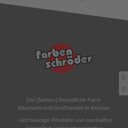
Umsc
Schr
Der (farben-) freundliche Fach-
Baumarkt und Großhandel in Ilmenau
⋅ Hochwertige Produkte
von namhaften