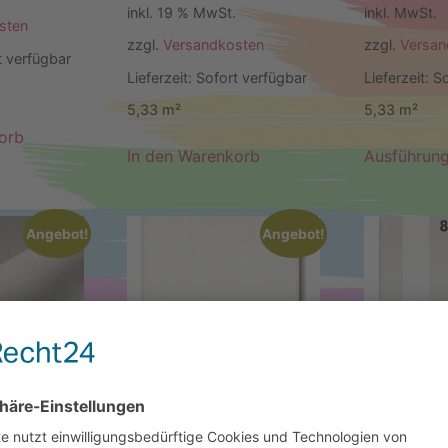
inkl. 19 % MwSt.
inkl. MwSt.
sten
zzgl.
Versandkosten
zzgl.
Versan
t verfügbar
Lieferzeit:
Sofort verfügbar
Lieferzeit:
So
5,33
m²
5,33
m²
orb
In den Warenkorb
Ausführun
Angebot!
Angebot!
tapete
Marburg Vliestapete
Marburg Vl