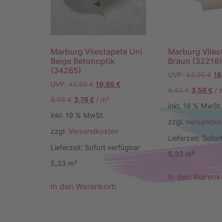
Marburg Vliestapete Uni
Marburg Vlies
Beige Betonoptik
Braun (32218)
(34265)
UVP:
44,95
€
18
UVP:
42,95
€
19,95
€
8,43
€
3,56
€
/
8,06
€
3,74
€
/
m²
inkl. 19 % MwSt.
inkl. 19 % MwSt.
zzgl.
Versandko
zzgl.
Versandkosten
Lieferzeit:
Sofor
Lieferzeit:
Sofort verfügbar
5,33
m²
5,33
m²
In den Warenk
In den Warenkorb