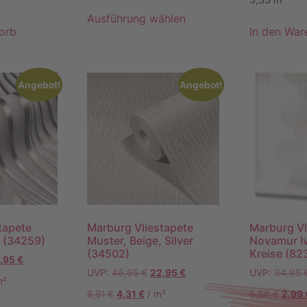
Ausführung wählen
orb
In den War
Angebot!
Angebot!
tapete
Marburg Vliestapete
Marburg Vl
 (34259)
Muster, Beige, Silver
Novamur Iv
(34502)
Kreise (82
,95
€
UVP:
46,95
€
22,95
€
UVP:
34,95
m²
8,81
€
4,31
€
/
m²
6,56
€
2,99