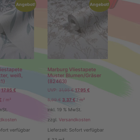
Angebot!
Angebot!
iestapete
Marburg Vliestapete
ter, weiß,
Muster Blumen/Gräser
1)
(82463)
17,95
€
UVP:
31,95
€
17,95
€
€
/
m²
5,99
€
3,37
€
/
m²
wSt.
inkl. 19 % MwSt.
dkosten
zzgl.
Versandkosten
fort verfügbar
Lieferzeit:
Sofort verfügbar
5,33
m²