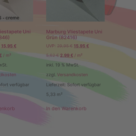
iestapete Uni
Marburg Vliestapete Uni
346)
Grün (82416)
15,95
€
UVP:
29,95
€
15,95
€
€
/
m²
5,62
€
2,99
€
/
m²
wSt.
inkl. 19 % MwSt.
dkosten
zzgl.
Versandkosten
fort verfügbar
Lieferzeit:
Sofort verfügbar
5,33
m²
enkorb
In den Warenkorb