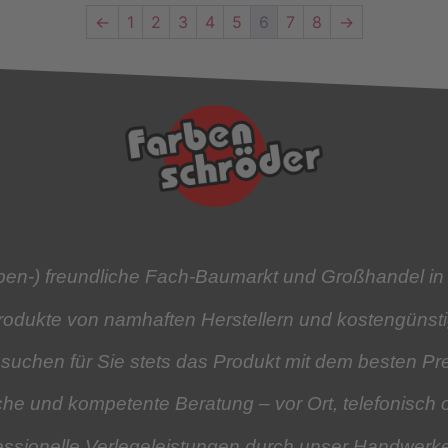
←
1
2
3
4
5
6
7
8
→
rben-) freundliche Fach-Baumarkt und Großhandel in
Produkte
von namhaften Herstellern und kostengüns
 suchen für Sie stets das Produkt mit dem besten Pre
iche und kompetente Beratung
– vor Ort, telefonisch 
essionelle Verlegeleistungen
durch unser Handwerk