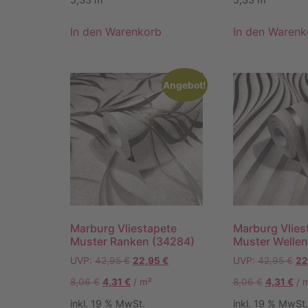
In den Warenkorb
In den Warenk
Angebot!
Marburg Vliestapete
Marburg Vlies
Muster Ranken (34284)
Muster Wellen
UVP:
42,95
€
22,95
€
UVP:
42,95
€
22
8,06
€
4,31
€
/
m²
8,06
€
4,31
€
/
inkl. 19 % MwSt.
inkl. 19 % MwSt.