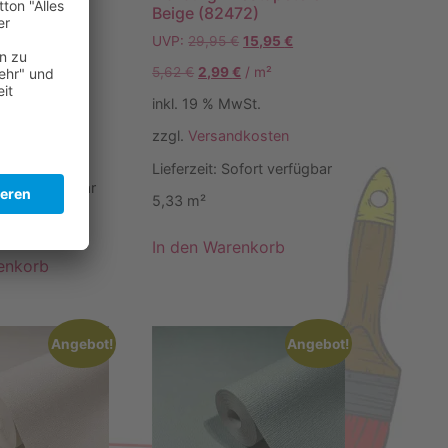
ster,
Beige (82472)
e (82260)
UVP:
29,95
€
15,95
€
€
15,95
€
5,62
€
2,99
€
/
m²
€
/
m²
inkl. 19 % MwSt.
wSt.
zzgl.
Versandkosten
dkosten
Lieferzeit:
Sofort verfügbar
fort verfügbar
5,33
m²
In den Warenkorb
enkorb
Angebot!
Angebot!