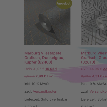
Angebot!
Marburg Vliestapete
Marburg Vlies
Grafisch, Dunkelgrau,
Grafisch, Grau
Kupfer (82408)
(32610)
UVP:
31,95
€
15,95
€
UVP:
44,95
€
22
5,99
€
2,99
€
/
m²
8,43
€
4,31
€
/
inkl. 19 % MwSt.
inkl. 19 % MwSt.
zzgl.
Versandkosten
zzgl.
Versandko
Lieferzeit:
Sofort verfügbar
Lieferzeit:
Sofor
5,33
m²
5,33
m²