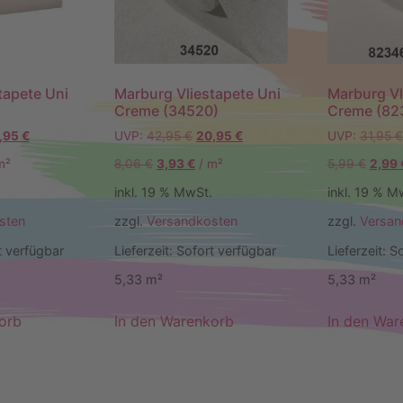
tapete Uni
Marburg Vliestapete Uni
Marburg Vl
Creme (34520)
Creme (82
,95
€
UVP:
42,95
€
20,95
€
UVP:
31,95
€
m²
8,06
€
3,93
€
/
m²
5,99
€
2,99
inkl. 19 % MwSt.
inkl. 19 % M
sten
zzgl.
Versandkosten
zzgl.
Versan
t verfügbar
Lieferzeit:
Sofort verfügbar
Lieferzeit:
So
5,33
m²
5,33
m²
orb
In den Warenkorb
In den War