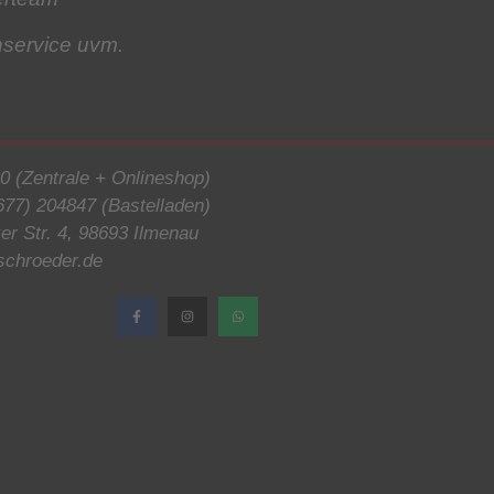
hservice
uvm.
0 (Zentrale + Onlineshop)
677) 204847 (Bastelladen)
r Str. 4, 98693 Ilmenau
schroeder.de