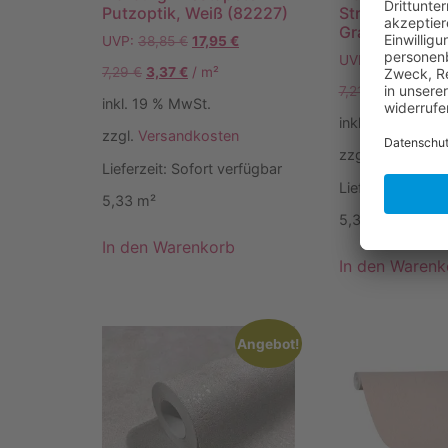
Putzoptik, Weiß (82227)
Streifenmuste
Grauweiß (58
UVP:
38,85
€
17,95
€
UVP:
38,45
€
24
7,29
€
3,37
€
/
m²
7,21
€
4,68
€
/
m
inkl. 19 % MwSt.
inkl. 19 % MwSt.
zzgl.
Versandkosten
zzgl.
Versandko
Lieferzeit:
Sofort verfügbar
Lieferzeit:
Sofor
5,33
m²
5,33
m²
In den Warenkorb
In den Warenk
Angebot!