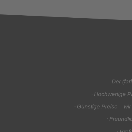
Der (fa
⋅ Hochwertige 
⋅ Günstige Preise
– wir
⋅ Freundl
⋅ Prof