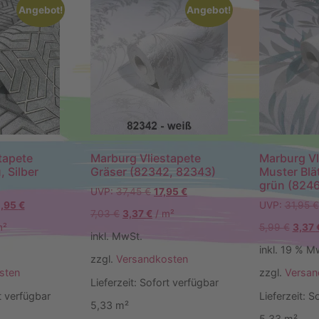
Angebot!
Angebot!
tapete
Marburg Vliestapete
Marburg Vl
, Silber
Gräser (82342, 82343)
Muster Blät
grün (8246
UVP:
37,45
€
17,95
€
,95
€
UVP:
31,95
€
7,03
€
3,37
€
/
m²
m²
5,99
€
3,37
inkl. MwSt.
inkl. 19 % M
zzgl.
Versandkosten
sten
zzgl.
Versan
Lieferzeit:
Sofort verfügbar
t verfügbar
Lieferzeit:
So
5,33
m²
5,33
m²