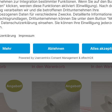
r,
Streifenmuster, Weiß
Streifenmu
430)
(51750)
Weiß/Beig
,95
€
UVP:
39,45
€
16,95
€
UVP:
32,45
²
7,40
€
3,18
€
/
m²
6,09
€
2,99
inkl. 19 % MwSt.
inkl. 19 % M
sten
zzgl.
Versandkosten
zzgl.
Versan
t verfügbar
Lieferzeit:
Sofort verfügbar
Lieferzeit:
So
5,33
m²
5,33
m²
orb
In den Warenkorb
In den War
Angebot!
Angebot!