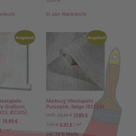
enkorb
In den Warenkorb
Angebot!
Angebot!
iestapete
Marburg Vliestapete
y Grafisch,
Putzoptik, Beige (82229)
323, 82325)
UVP:
38,85
€
17,95
€
€
15,95
€
7,29
€
3,37
€
/
m²
€
/
m²
inkl. 19 % MwSt.