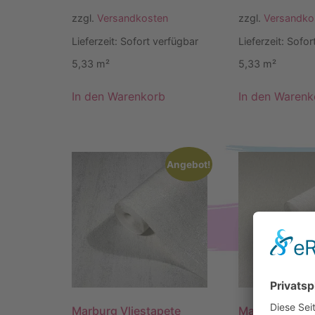
zzgl.
Versandkosten
zzgl.
Versandko
Lieferzeit:
Sofort verfügbar
Lieferzeit:
Sofor
5,33
m²
5,33
m²
In den Warenkorb
In den Warenk
Angebot!
Marburg Vliestapete
Marburg Vlies