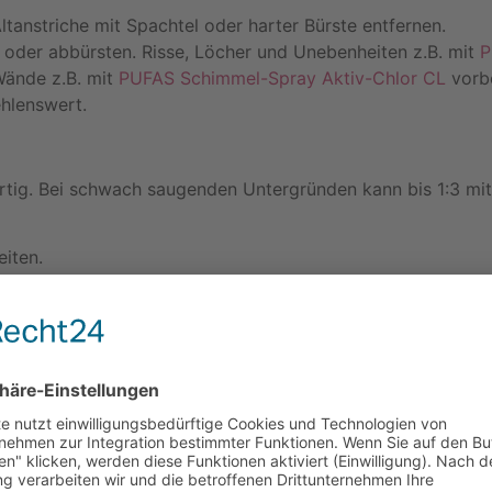
ltanstriche mit Spachtel oder harter Bürste entfernen.
 oder abbürsten. Risse, Löcher und Unebenheiten z.B. mit
P
 Wände z.B. mit
PUFAS Schimmel-Spray Aktiv-Chlor CL
vorb
hlenswert.
tig. Bei schwach saugenden Untergründen kann bis 1:3 mi
eiten.
d satt auftragen. Bei stark saugenden Untergründen kann 
Untergrundes kann nach ca. 3-4 Std. überarbeitet werden.
oder
MEYER Pinselreiniger
.
n die Flächen ohne weitere Nachbehandlung mit den üblic