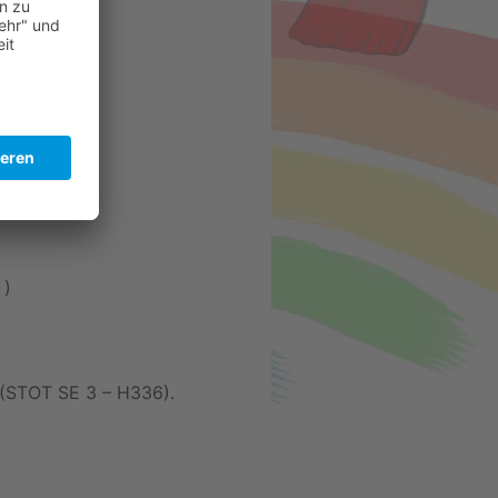
 )
 (STOT SE 3 – H336).
.