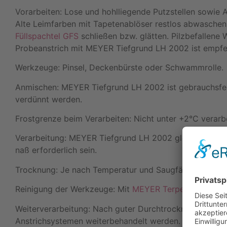
Vorarbeiten: Lose und hohlliegende Putzstellen sowie A
Alte Leimfarben mit Tapetenablöser restlos abwaschen
Füllspachtel GFS
schließen bzw. glätten. Pilzbefallene
Probeanstrich mit MEYER Tiefgrund LH 2002 ist empfe
Werkzeuge: Pinsel, Deckenbürste oder Schwammrolle.
Anmischen: MEYER Tiefgrund LH 2002 ist gebrauchsfer
verdünnt werden.
Frostgrenze beim Verarbeiten: Nicht unter +2°C verarb
Verarbeitung: MEYER Tiefgrund LH 2002 gleichmäßig un
naß erforderlich sein.
Trocknung: Je nach Temperatur und Saugfähigkeit des 
Reinigung der Werkzeuge: Mit
MEYER Terpentinersatz
Weiterverarbeitung: Nach guter Durchtrocknung könne
Anstrichsystemen weiterbehandelt werden.