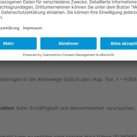
rundes 100-300 ml/m².
en
):
f entzündlich (Flam. Liq. 3 – H226).
indringen in die Atemwege tödlich sein (Asp. Tox. 1 – H304
sition
: Kann Schläfrigkeit und Benommenheit verursachen.
ontakt kann zu spröder oder rissiger Haut führen (EUH066)