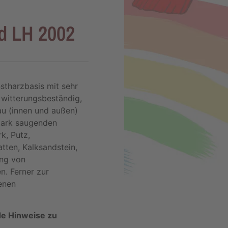
d LH 2002
stharzbasis mit sehr
 witterungsbeständig,
au (innen und außen)
tark saugenden
k, Putz,
ten, Kalksandstein,
ung von
. Ferner zur
enen
de Hinweise zu