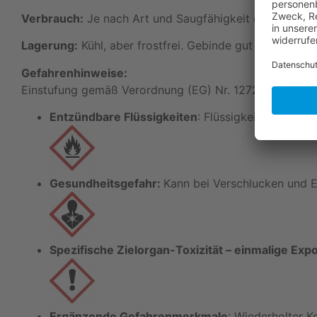
Verbrauch:
Je nach Art und Saugfähigkeit des Unterg
Lagerung:
Kühl, aber frostfrei. Gebinde gut verschließ
Gefahrenhinweise:
Einstufung gemäß Verordnung (EG) Nr. 1272/2008 (CLP
Entzündbare Flüssigkeiten
: Flüssigkeit und Damp
Gesundheitsgefahr:
Kann bei Verschlucken und E
Spezifische Zielorgan-Toxizität – einmalige Expo
Ergänzende Gefahrenmerkmale
: Wiederholter K