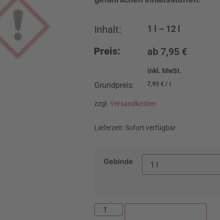
Inhalt:
1
l
– 12
l
Preis:
ab
7,95
€
inkl. MwSt.
Grundpreis:
7,95
€
/
l
zzgl.
Versandkosten
Lieferzeit:
Sofort verfügbar
Gebinde
In den Warenkorb