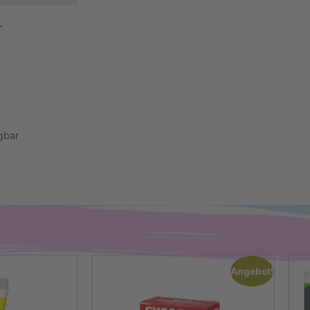
r
gbar
Angebot!