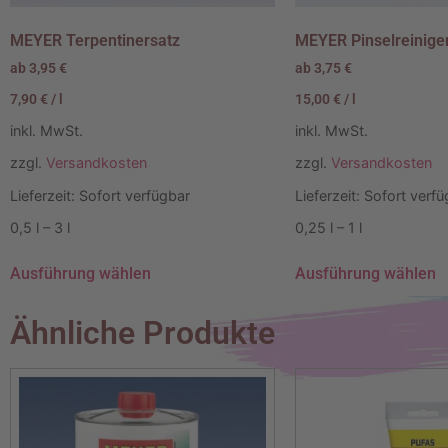
MEYER Terpentinersatz
MEYER Pinselreinige
ab
3,95
€
ab
3,75
€
7,90
€
/
l
15,00
€
/
l
inkl. MwSt.
inkl. MwSt.
zzgl.
Versandkosten
zzgl.
Versandkosten
Lieferzeit:
Sofort verfügbar
Lieferzeit:
Sofort verfü
0,5
l
– 3
l
0,25
l
– 1
l
Ausführung wählen
Ausführung wählen
Ähnliche Produkte