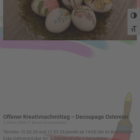
Umsch
Schri
Offener Kreativnachmittag – Decoupage Ostereier
3. März 2026
Keine Kommentare
Termine: 10.03.26 und 12.03.26 jeweils ab 14:00 Uhr im Bastelladen
Ecke Oehrenstöcker Str. 4/Mühlenstraße 1 Die beliebte