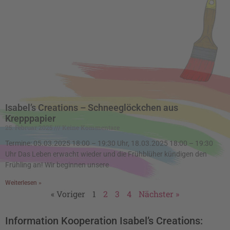
Isabel’s Creations – Schneeglöckchen aus
Krepppapier
25. Februar 2025
Keine Kommentare
Termine: 05.03.2025 18:00 – 19:30 Uhr, 18.03.2025 18:00 – 19:30
Uhr Das Leben erwacht wieder und die Frühblüher kündigen den
Frühling an! Wir beginnen unsere
Weiterlesen »
« Voriger
1
2
3
4
Nächster »
Information Kooperation Isabel’s Creations: