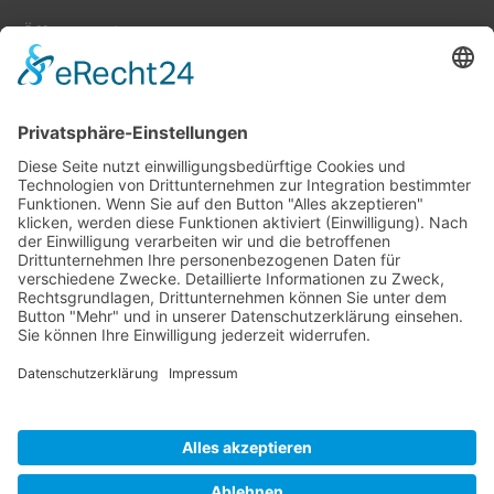
Öffnungszeiten:
Farben, Tapeten, Bodenbeläge:
Mo. – Fr. 8:00 – 18:00 Uhr
Sa. 9:00 – 13:00 Uhr
Hobby- und Künstlerbedarf:
Mo., Mi., Fr. 10:00 – 15:00 Uhr
Di., Do. 13:00 – 18:00 Uhr
Sa. 9:00 – 12:00 Uhr
03677/202020 (Zentrale + Onlineshop)
(03677) 204847 (Bastelladen)
Oehrenstöcker Str. 4, 98693 Ilmenau
info@farbenschroeder.de