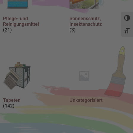
Pflege- und
Sonnenschutz,
Umsch
Reinigungsmittel
Insektenschutz
(21)
(3)
Schri
Tapeten
Unkategorisiert
(142)