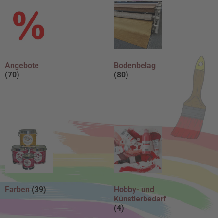
Angebote
Bodenbelag
(70)
(80)
Farben
(39)
Hobby- und
Künstlerbedarf
(4)