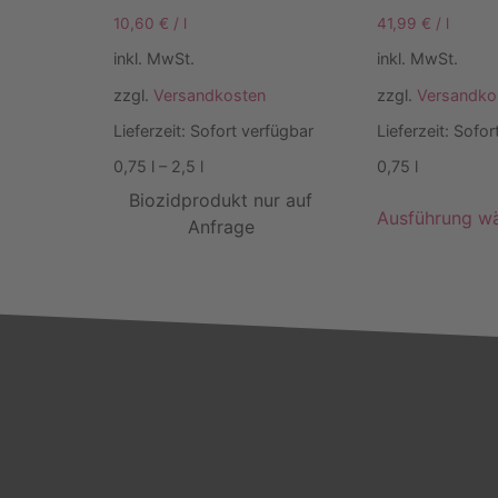
10,60
€
/
l
41,99
€
/
l
inkl. MwSt.
inkl. MwSt.
zzgl.
Versandkosten
zzgl.
Versandko
Lieferzeit:
Sofort verfügbar
Lieferzeit:
Sofor
0,75
l
– 2,5
l
0,75
l
Biozidprodukt nur auf
Ausführung w
Anfrage