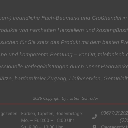
rben-) freundliche Fach-Baumarkt und Großhandel in
Produkte
von namhaften Herstellern und kostengüns
 suchen für Sie stets das Produkt mit dem besten Pre
iche und kompetente Beratung
– vor Ort, telefonisch 
essionelle Verlegeleistungen
durch unser Handwerk
lätze, barrierefreier Zugang, Lieferservice,
Gerätelei
2025 Copyright By Farben Schröder
03677/20202
gszeiten:
Farben, Tapeten, Bodenbeläge:
(03
Mo. – Fr. 8:00 – 18:00 Uhr
Sa. 9:00 – 13:00 Uhr
Oehrenstöcke