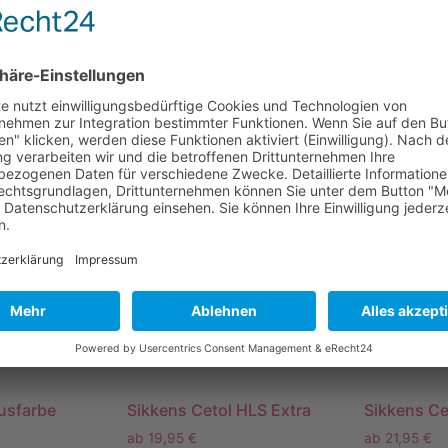
inkl. MwSt.
inkl. MwSt.
sten
Lieferzeit:
Sofort verfügbar
Lieferzeit:
So
5
l
0,75
l
– 5
l
ählen
Ausführung wählen
Ausführun
usfarbe
Sikkens Cetol HLS Extra
Sikkens Ce
ab
19,95
€
ab
21,95
€