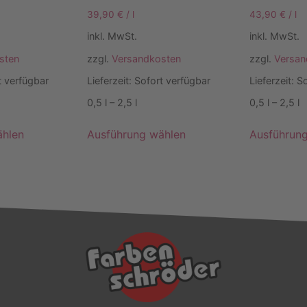
39,90
€
/
l
43,90
€
/
l
inkl. MwSt.
inkl. MwSt.
sten
zzgl.
Versandkosten
zzgl.
Versan
t verfügbar
Lieferzeit:
Sofort verfügbar
Lieferzeit:
So
0,5
l
– 2,5
l
0,5
l
– 2,5
l
ählen
Ausführung wählen
Ausführun