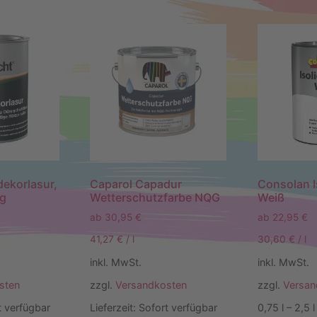
dekorlasur,
Caparol Capadur
Consolan I
ig
Wetterschutzfarbe NQG
Weiß
ab
30,95
€
ab
22,95
€
41,27
€
/
l
30,60
€
/
l
inkl. MwSt.
inkl. MwSt.
sten
zzgl.
Versandkosten
zzgl.
Versan
t verfügbar
Lieferzeit:
Sofort verfügbar
0,75
l
– 2,5
l