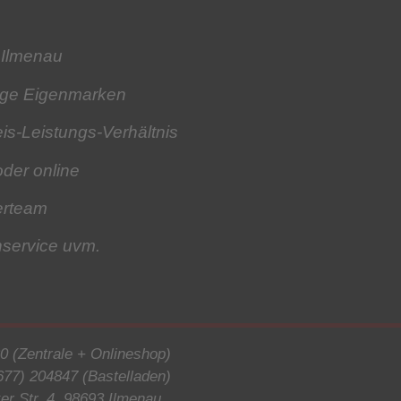
 Ilmenau
tige Eigenmarken
is-Leistungs-Verhältnis
oder online
erteam
hservice
uvm.
0 (Zentrale + Onlineshop)
677) 204847 (Bastelladen)
r Str. 4, 98693 Ilmenau