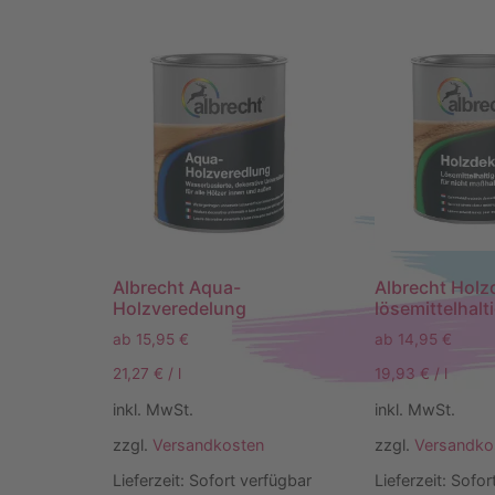
Albrecht Aqua-
Albrecht Holz
Holzveredelung
lösemittelhalt
ab
15,95
€
ab
14,95
€
21,27
€
/
l
19,93
€
/
l
inkl. MwSt.
inkl. MwSt.
zzgl.
Versandkosten
zzgl.
Versandko
Lieferzeit:
Sofort verfügbar
Lieferzeit:
Sofor