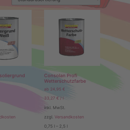
soliergrund
Consolan Profi
Wetterschutzfarbe
ab
24,95
€
33,27
€
/
l
inkl. MwSt.
dkosten
zzgl.
Versandkosten
0,75
l
– 2,5
l