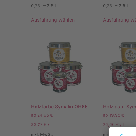
0,75
l
– 2,5
l
0,75
l
– 2,5
l
Ausführung wählen
Ausführung w
Holzfarbe Symalin OH65
Holzlasur Sym
ab
24,95
€
ab
19,95
€
33,27
€
/
l
26,60
€
/
l
inkl. MwSt.
inkl. MwSt.