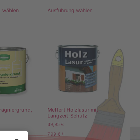
g wählen
Ausführung wählen
rägniergrund,
Meffert Holzlasur mit
Langzeit-Schutz
39,95
€
Umsc
7,99
€
/
l