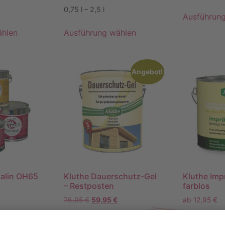
0,75
l
– 2,5
l
Ausführun
ählen
Ausführung wählen
Angebot!
alin OH65
Kluthe Dauerschutz-Gel
Kluthe Imp
– Restposten
farblos
76,95
€
59,95
€
ab
12,95
€
15,39
€
11,99
€
/
l
17,27
€
/
l