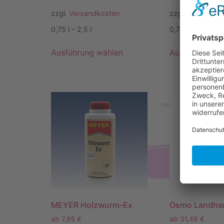
zzgl.
Versandkosten
zzgl.
Versandko
0,75
l
– 2,5
l
0,75
l
– 2,5
l
Ausführung wählen
Ausführung w
MEYER Holzwurm-Ex
Osmo Landha
ab
7,95
€
ab
31,49
€