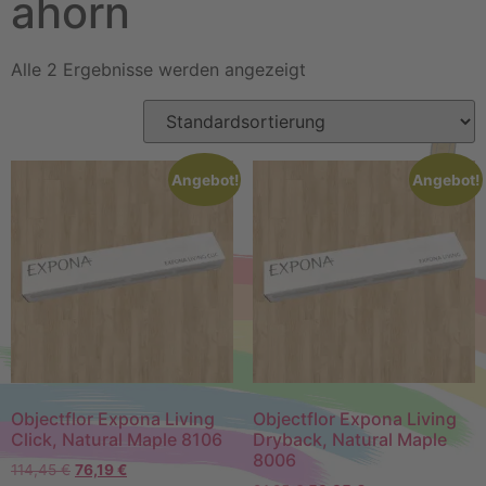
ahorn
Alle 2 Ergebnisse werden angezeigt
Angebot!
Angebot!
Objectflor Expona Living
Objectflor Expona Living
Click, Natural Maple 8106
Dryback, Natural Maple
8006
114,45
€
76,19
€