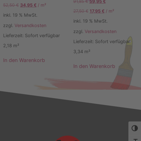
91,85
€
59,95
€
52,50
€
34,95
€
/
m²
27,50
€
17,95
€
/
m²
inkl. 19 % MwSt.
inkl. 19 % MwSt.
zzgl.
Versandkosten
zzgl.
Versandkosten
Lieferzeit:
Sofort verfügbar
Lieferzeit:
Sofort verfügbar
2,18
m²
3,34
m²
In den Warenkorb
In den Warenkorb
Umsch