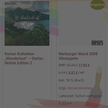
Angebot!
Komar Kollektion
Marburger Wand 3008
„Wanderlust“ – Stefan
Vliestapete
Hefele Edition 2
UVP:
35,95
€
17,95
€
6,74
€
3,37
€
/
m²
inkl. 19 % MwSt.
zzgl.
Versandkosten
Lieferzeit:
Sofort verfügbar
5,33
m²