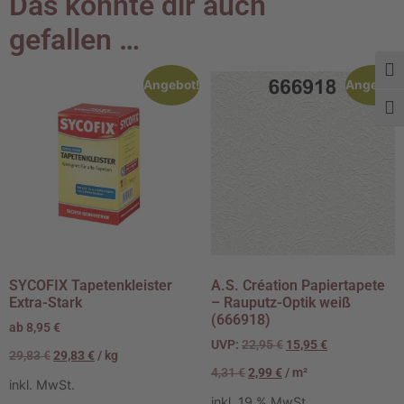
Das könnte dir auch
gefallen …
Umsc
Angebot!
Angebot!
Schr
SYCOFIX Tapetenkleister
A.S. Création Papiertapete
Extra-Stark
– Rauputz-Optik weiß
(666918)
ab
8,95
€
UVP:
22,95
€
15,95
€
29,83
€
29,83
€
/
kg
4,31
€
2,99
€
/
m²
inkl. MwSt.
inkl. 19 % MwSt.