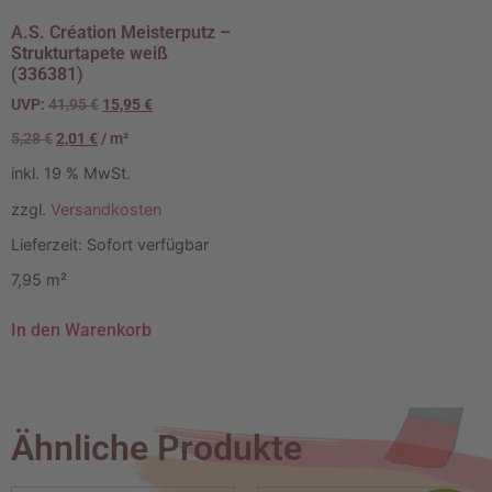
A.S. Création Meisterputz –
Strukturtapete weiß
(336381)
UVP:
41,95
€
15,95
€
5,28
€
2,01
€
/
m²
inkl. 19 % MwSt.
zzgl.
Versandkosten
Lieferzeit:
Sofort verfügbar
7,95
m²
In den Warenkorb
Ähnliche Produkte