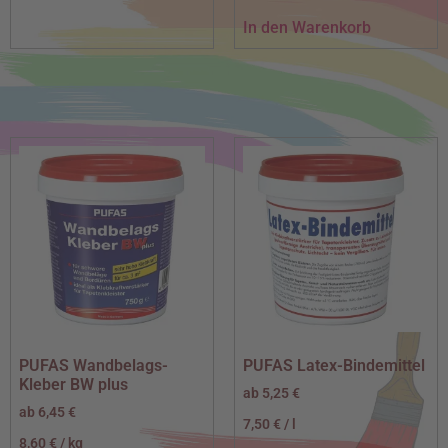
In den Warenkorb
PUFAS Wandbelags-
PUFAS Latex-Bindemittel
Kleber BW plus
ab
5,25
€
ab
6,45
€
7,50
€
/
l
8,60
€
/
kg