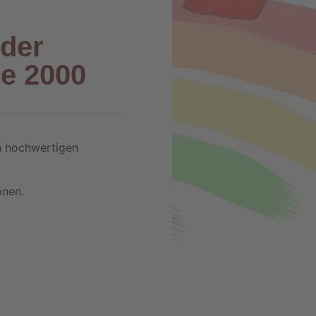
der
e 2000
n hochwertigen
önen.