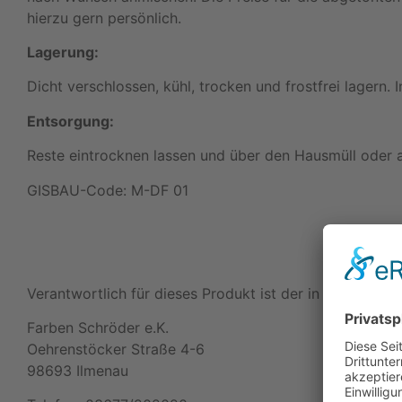
hierzu gern persönlich.
Lagerung:
Dicht verschlossen, kühl, trocken und frostfrei lagern. 
Entsorgung:
Reste eintrocknen lassen und über den Hausmüll oder al
GISBAU-Code: M-DF 01
Verantwortlich für dieses Produkt ist der in der EU ans
Farben Schröder e.K.
Oehrenstöcker Straße 4-6
98693 Ilmenau