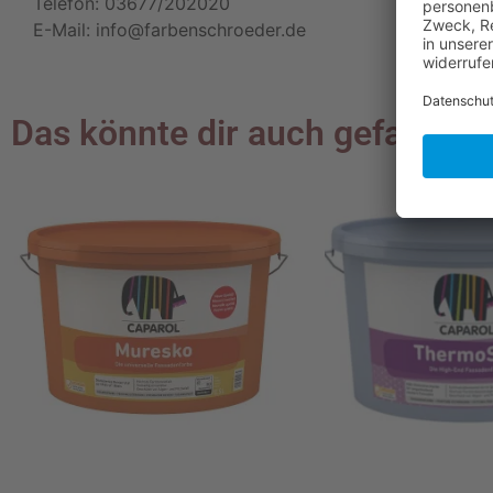
Telefon: 03677/202020
E-Mail: info@farbenschroeder.de
Das könnte dir auch gefallen …