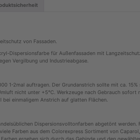
oduktsicherheit
eitschutz von Fassaden.
ryl-Dispersionsfarbe für Außenfassaden mit Langzeitschu
gen Vergilbung und Industrieabgase.
0 1-2mal auftragen. Der Grundanstrich sollte mit ca. 15
mluft nicht unter +5°C. Werkzeuge nach Gebrauch sofort m
l bei einmaligem Anstrich auf glatten Flächen.
ndelsüblichen Dispersionsvolltonfarben abgetönt werden.
r viele Farben aus dem Colorexpress Sortiment von Caparol,
 Farben ergeben sich durch das Gebinde und den gewählten