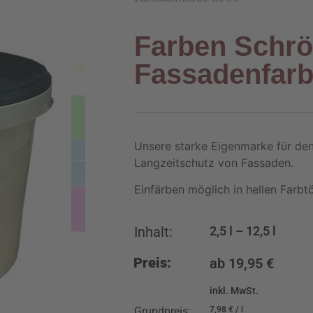
Farben Schrö
Fassadenfarb
Unsere starke Eigenmarke für de
Langzeitschutz von Fassaden.
Einfärben möglich in hellen Farbt
Inhalt:
2,5
l
– 12,5
l
Preis:
ab
19,95
€
inkl. MwSt.
Grundpreis:
7,98
€
/
l