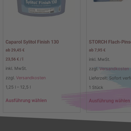
Caparol Sylitol Finish 130
STORCH Flach-Pins
ab
29,45
€
ab
7,95
€
23,56
€
/
l
inkl. MwSt.
inkl. MwSt.
zzgl.
Versandkosten
zzgl.
Versandkosten
Lieferzeit:
Sofort ver
1,25
l
– 12,5
l
1
Stück
Ausführung wählen
Ausführung wählen