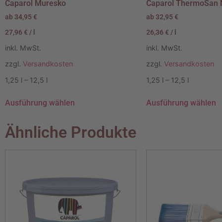
Caparol Muresko
Caparol ThermoSan
ab
34,95
€
ab
32,95
€
27,96
€
/
l
26,36
€
/
l
inkl. MwSt.
inkl. MwSt.
zzgl.
Versandkosten
zzgl.
Versandkosten
1,25
l
– 12,5
l
1,25
l
– 12,5
l
Ausführung wählen
Ausführung wählen
Ähnliche Produkte