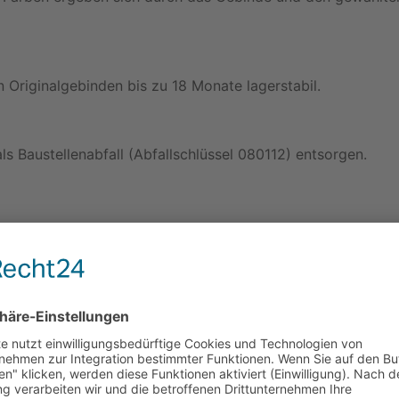
In Originalgebinden bis zu 18 Monate lagerstabil.
s Baustellenabfall (Abfallschlüssel 080112) entsorgen.
ässige Wirtschaftsakteur: