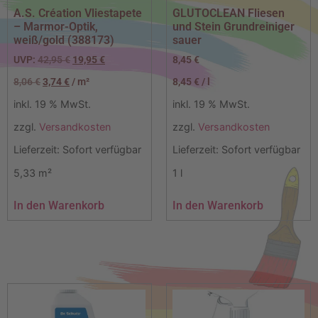
A.S. Création Vliestapete
GLUTOCLEAN Fliesen
– Marmor-Optik,
und Stein Grundreiniger
weiß/gold (388173)
sauer
UVP:
42,95
€
19,95
€
8,45
€
8,06
€
3,74
€
/
m²
8,45
€
/
l
inkl. 19 % MwSt.
inkl. 19 % MwSt.
zzgl.
Versandkosten
zzgl.
Versandkosten
Lieferzeit:
Sofort verfügbar
Lieferzeit:
Sofort verfügbar
5,33
m²
1
l
In den Warenkorb
In den Warenkorb