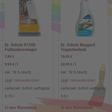
Dr. Schutz R1000
Dr. Schutz Baygard
Fußbodenreiniger
Teppichschutz
7,49
€
16,95
€
9,99
€
/
l
33,90
€
/
l
inkl. 19 % MwSt.
inkl. 19 % MwSt.
zzgl.
Versandkosten
zzgl.
Versandkosten
Lieferzeit:
Sofort verfügbar
Lieferzeit:
Sofort verfügbar
0,75
l
0,5
l
In den Warenkorb
In den Warenkorb