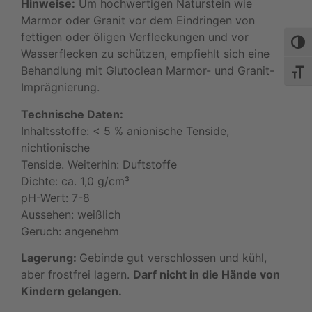
Hinweise:
Um hochwertigen Naturstein wie
Marmor oder Granit vor dem Eindringen von
fettigen oder öligen Verfleckungen und vor
Umsch
Wasserflecken zu schützen, empfiehlt sich eine
Behandlung mit Glutoclean Marmor- und Granit-
Schri
Imprägnierung.
Technische Daten:
Inhaltsstoffe: < 5 % anionische Tenside,
nichtionische
Tenside. Weiterhin: Duftstoffe
Dichte: ca. 1,0 g/cm³
pH-Wert: 7-8
Aussehen: weißlich
Geruch: angenehm
Lagerung:
Gebinde gut verschlossen und kühl,
aber frostfrei lagern.
Darf nicht in die Hände von
Kindern gelangen.