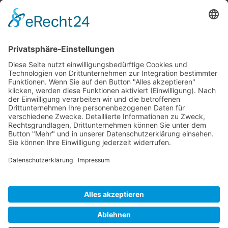
Farben, Tapeten, Bodenbeläge:
Mo. – Fr. 8:00 – 18:00 Uhr
Sa. 9:00 – 13:00 Uhr
Hobby- und Künstlerbedarf:
Mo., Mi., Fr. 10:00 – 15:00 Uhr
Di., Do. 13:00 – 18:00 Uhr
Sa. 9:00 – 12:00 Uhr
03677/202020 (Zentrale + Onlineshop)
(03677) 204847 (Bastelladen)
Oehrenstöcker Str. 4, 98693 Ilmenau
info@farbenschroeder.de
Alle Preise inkl. der gesetzlichen MwSt.