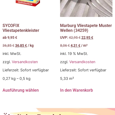
SYCOFIX
Marburg Vliestapete Muster
Vliestapetenkleister
Wellen (34259)
ab
9,95
€
UVP:
42,95
€
22,95
€
36,85
€
36,85
€
/
kg
8,06
€
4,31
€
/
m²
inkl. MwSt.
inkl. 19 % MwSt.
zzgl.
Versandkosten
zzgl.
Versandkosten
Lieferzeit:
Sofort verfügbar
Lieferzeit:
Sofort verfügbar
0,27
kg
– 0,5
kg
5,33
m²
Ausführung wählen
In den Warenkorb