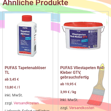
Ähnliche Produkte
PUFAS Tapetenablöser
PUFAS Vliestapeten Roll-
TL
Kleber GTV,
gebrauchsfertig
ab
3,45
€
ab
19,95
€
13,80
€
/
l
3,99
€
/
kg
inkl. MwSt.
inkl. MwSt.
zzgl.
Versandkosten
zzgl.
Versandkosten
Lieferzeit:
Sofort verfügbar