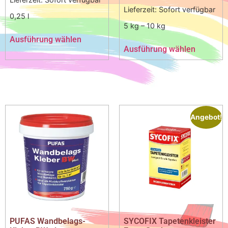
Lieferzeit:
Sofort verfügbar
0,25
l
5
kg
– 10
kg
Ausführung wählen
Ausführung wählen
Angebot!
PUFAS Wandbelags-
SYCOFIX Tapetenkleister