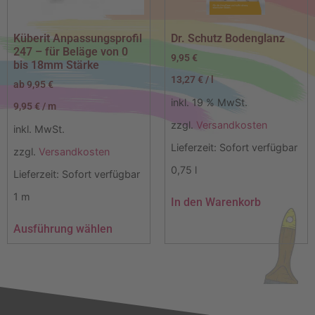
Küberit Anpassungsprofil
Dr. Schutz Bodenglanz
247 – für Beläge von 0
9,95
€
bis 18mm Stärke
13,27
€
/
l
ab
9,95
€
inkl. 19 % MwSt.
9,95
€
/
m
zzgl.
Versandkosten
inkl. MwSt.
Lieferzeit:
Sofort verfügbar
zzgl.
Versandkosten
0,75
l
Lieferzeit:
Sofort verfügbar
1
m
In den Warenkorb
Ausführung wählen