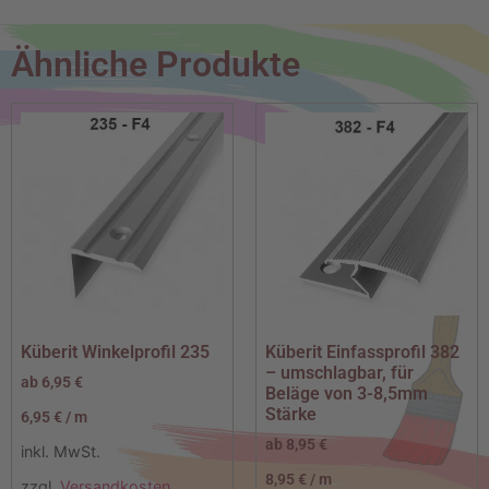
Ähnliche Produkte
Küberit Winkelprofil 235
Küberit Einfassprofil 382
– umschlagbar, für
ab
6,95
€
Beläge von 3-8,5mm
Stärke
6,95
€
/
m
ab
8,95
€
inkl. MwSt.
8,95
€
/
m
zzgl.
Versandkosten