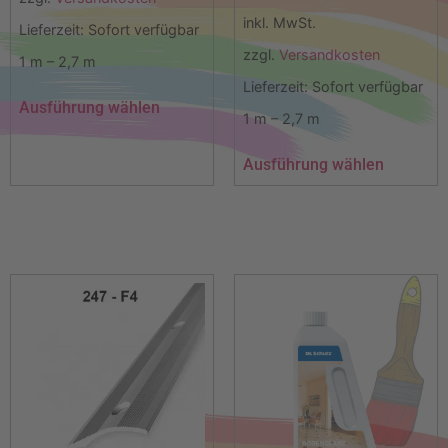
inkl. MwSt.
Lieferzeit:
Sofort verfügbar
zzgl.
Versandkosten
1
m
– 2,7
m
Lieferzeit:
Sofort verfügbar
Ausführung wählen
1
m
– 2,7
m
Ausführung wählen