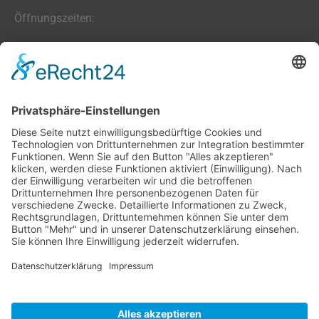
Öffnungszeiten:
Farben, Tapeten, Bodenbeläge:
Mo. – Fr. 8:00 – 18:00 Uhr
Sa. 9:00 – 13:00 Uhr
Hobby- und Künstlerbedarf:
Mo., Mi., Fr. 10:00 – 15:00 Uhr
Di., Do. 13:00 – 18:00 Uhr
Sa. 9:00 – 12:00 Uhr
03677/202020 (Zentrale + Onlineshop)
(03677) 204847 (Bastelladen)
Oehrenstöcker Str. 4, 98693 Ilmenau
info@farbenschroeder.de