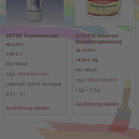
MEYER Terpentinersatz
SYCOFIX Universal-
Bodenbelagfixierung
ab
3,95
€
ab
14,95
€
7,90
€
/
l
14,95
€
/
kg
inkl. MwSt.
inkl. MwSt.
zzgl.
Versandkosten
zzgl.
Versandkosten
Lieferzeit:
Sofort verfügbar
1
kg
– 17
kg
0,5
l
– 3
l
Ausführung wählen
Ausführung wählen