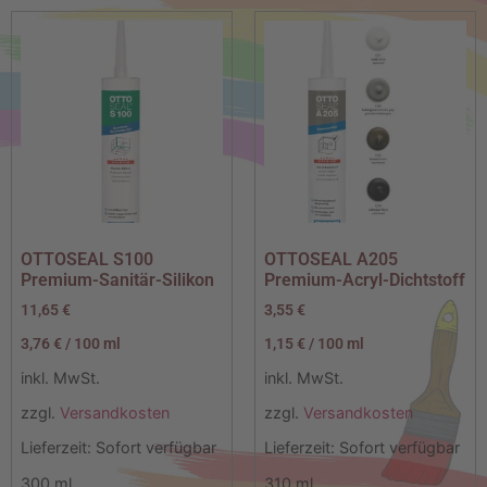
OTTOSEAL S100
OTTOSEAL A205
Premium-Sanitär-Silikon
Premium-Acryl-Dichtstoff
11,65
€
3,55
€
3,76
€
/
100
ml
1,15
€
/
100
ml
inkl. MwSt.
inkl. MwSt.
zzgl.
Versandkosten
zzgl.
Versandkosten
Lieferzeit:
Sofort verfügbar
Lieferzeit:
Sofort verfügbar
300
ml
310
ml