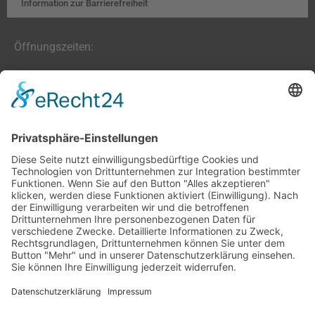
Information zur Barrierefreiheit
Öffnungszeiten:
Farben, Tapeten, Bodenbeläge:
Mo. – Fr. 8:00 – 18:00 Uhr
Sa. 9:00 – 13:00 Uhr
Hobby- und Künstlerbedarf:
Mo., Mi., Fr. 10:00 – 15:00 Uhr
Di., Do. 13:00 – 18:00 Uhr
Sa. 9:00 – 12:00 Uhr
03677/202020 (Zentrale + Onlineshop)
(03677) 204847 (Bastelladen)
Oehrenstöcker Str. 4, 98693 Ilmenau
info@farbenschroeder.de