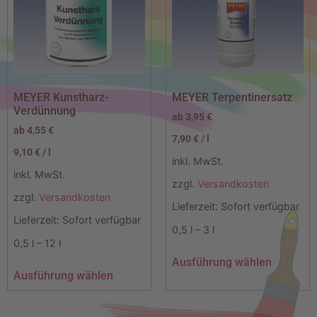
MEYER Kunstharz-
MEYER Terpentinersatz
Verdünnung
ab
3,95
€
ab
4,55
€
7,90
€
/
l
9,10
€
/
l
inkl. MwSt.
inkl. MwSt.
zzgl.
Versandkosten
zzgl.
Versandkosten
Lieferzeit:
Sofort verfügbar
Lieferzeit:
Sofort verfügbar
0,5
l
– 3
l
0,5
l
– 12
l
Ausführung wählen
Ausführung wählen