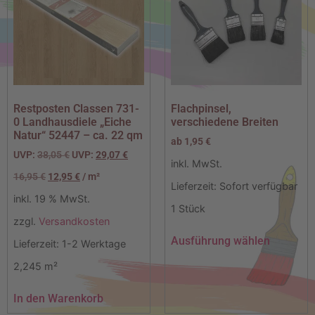
Restposten Classen 731-
Flachpinsel,
0 Landhausdiele „Eiche
verschiedene Breiten
Natur“ 52447 – ca. 22 qm
ab
1,95
€
UVP:
38,05
€
UVP:
29,07
€
inkl. MwSt.
16,95
€
12,95
€
/
m²
Lieferzeit:
Sofort verfügbar
inkl. 19 % MwSt.
1
Stück
zzgl.
Versandkosten
Ausführung wählen
Lieferzeit:
1-2 Werktage
2,245
m²
In den Warenkorb