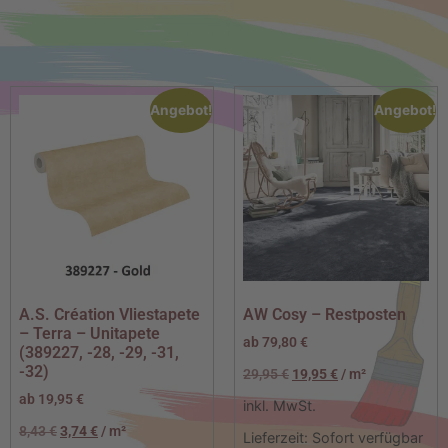
Angebot!
Angebot!
A.S. Création Vliestapete
AW Cosy – Restposten
– Terra – Unitapete
ab
79,80
€
(389227, -28, -29, -31,
-32)
29,95
€
19,95
€
/
m²
ab
19,95
€
inkl. MwSt.
8,43
€
3,74
€
/
m²
Lieferzeit:
Sofort verfügbar