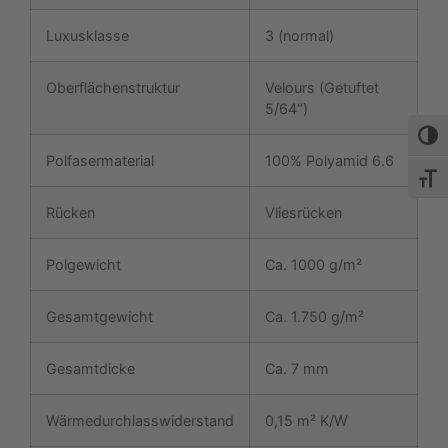
Luxusklasse
3 (normal)
Oberflächenstruktur
Velours (Getuftet
5/64‘‘)
Umsch
Polfasermaterial
100% Polyamid 6.6
Schri
Rücken
Vliesrücken
Polgewicht
Ca. 1000 g/m²
Gesamtgewicht
Ca. 1.750 g/m²
Gesamtdicke
Ca. 7 mm
Wärmedurchlasswiderstand
0,15 m² K/W