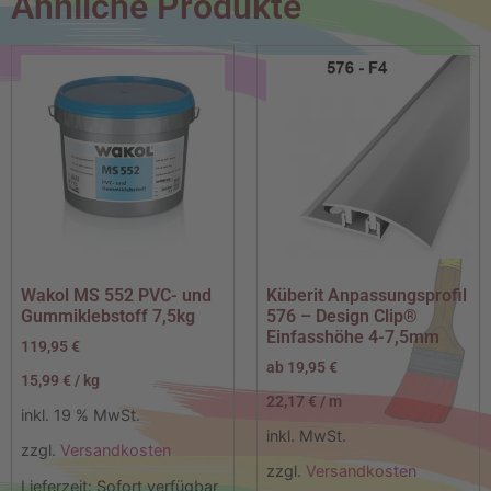
Ähnliche Produkte
Wakol MS 552 PVC- und
Küberit Anpassungsprofil
Gummiklebstoff 7,5kg
576 – Design Clip®
Einfasshöhe 4-7,5mm
119,95
€
ab
19,95
€
15,99
€
/
kg
22,17
€
/
m
inkl. 19 % MwSt.
inkl. MwSt.
zzgl.
Versandkosten
zzgl.
Versandkosten
Lieferzeit:
Sofort verfügbar