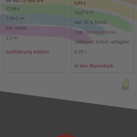
EP 60/13 flex life
9,95
€
17,95
€
13,27
€
/
l
7,18
€
/
m
inkl. 19 % MwSt.
inkl. MwSt.
zzgl.
Versandkosten
2,5
m
Lieferzeit:
Sofort verfügbar
Ausführung wählen
0,75
l
In den Warenkorb