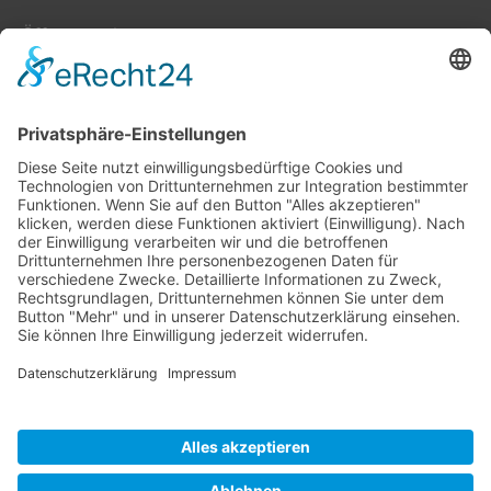
Öffnungszeiten:
Farben, Tapeten, Bodenbeläge:
Mo. – Fr. 8:00 – 18:00 Uhr
Sa. 9:00 – 13:00 Uhr
Hobby- und Künstlerbedarf:
Mo., Mi., Fr. 10:00 – 15:00 Uhr
Di., Do. 13:00 – 18:00 Uhr
Sa. 9:00 – 12:00 Uhr
03677/202020 (Zentrale + Onlineshop)
(03677) 204847 (Bastelladen)
Oehrenstöcker Str. 4, 98693 Ilmenau
info@farbenschroeder.de