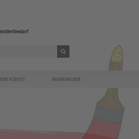
nstlerbedarf
EIN KONTO
WARENKORB