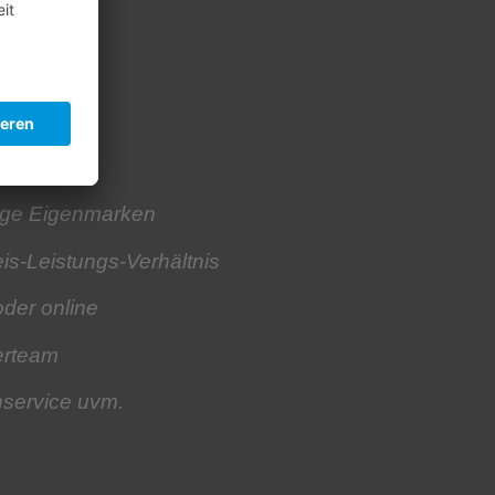
 Ilmenau
tige Eigenmarken
is-Leistungs-Verhältnis
oder online
erteam
hservice
uvm.