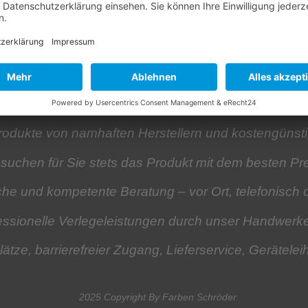
rben-) freundliche Fach-Baumarkt und Großhandel in
Produkte
von namhaften Herstellern und kostengüns
 suchen für Sie stets das Produkt mit dem besten Pre
iche und kompetente Beratung
– vor Ort, telefonisch 
essionelle Verlegeleistungen
durch unser Handwerk
lätze, barrierefreier Zugang, Lieferservice,
Gerätelei
2025 Copyright By Farben Schröder