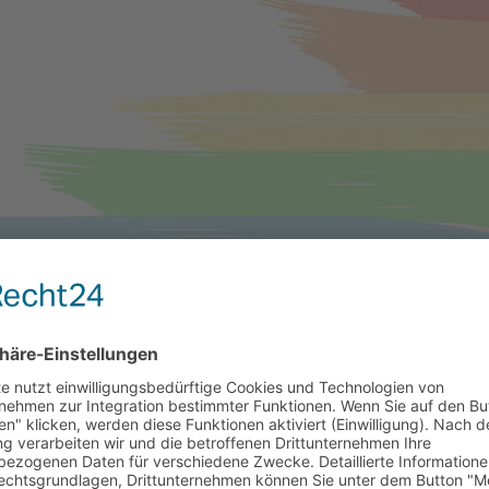
ntar
tar abzugeben.