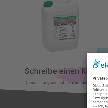
Schreibe einen Komme
Du musst
angemeldet
sein, um einen Kommen