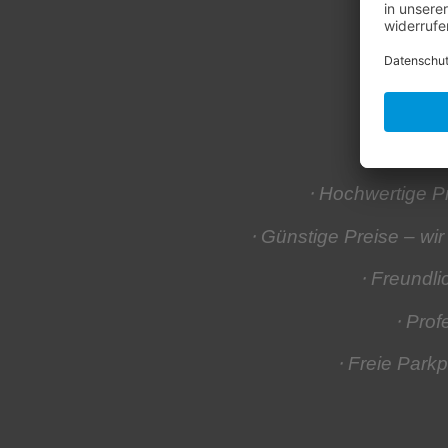
Der (fa
⋅ Hochwertige 
⋅ Günstige Preise
– wir
⋅ Freundl
⋅ Prof
⋅ Freie Parkp