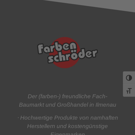
Umsch
Schri
Der (farben-) freundliche Fach-
Baumarkt und Großhandel in Ilmenau
⋅ Hochwertige Produkte
von namhaften
Herstellern und kostengünstige
Eigenmarken