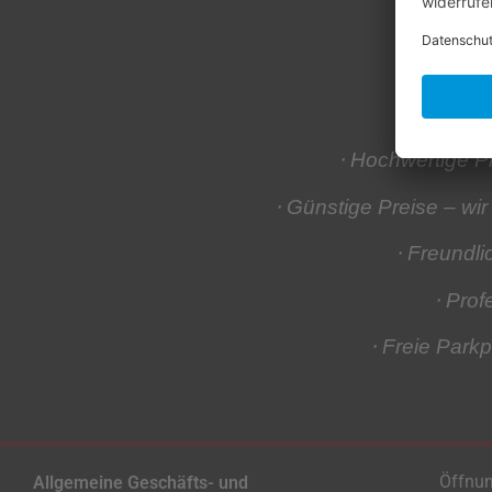
Der (fa
⋅ Hochwertige 
⋅ Günstige Preise
– wir
⋅ Freundl
⋅ Prof
⋅ Freie Parkp
Öffnun
Allgemeine Geschäfts- und