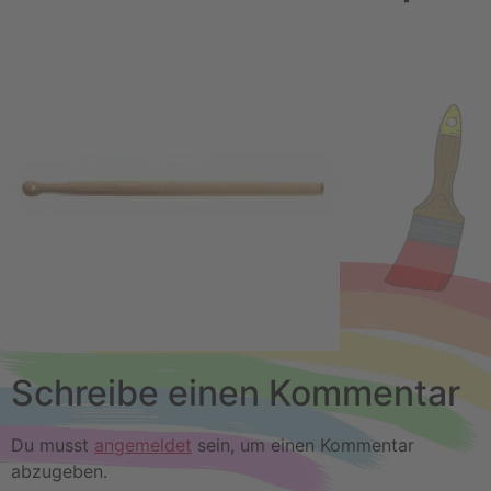
Schreibe einen Kommentar
Du musst
angemeldet
sein, um einen Kommentar
abzugeben.