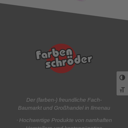
Umsch
Schri
Der (farben-) freundliche Fach-
Baumarkt und Großhandel in Ilmenau
⋅ Hochwertige Produkte
von namhaften