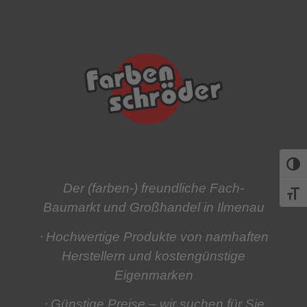
Umsch
Der (farben-) freundliche Fach-
Schri
Baumarkt und Großhandel in Ilmenau
⋅ Hochwertige Produkte
von namhaften
Herstellern und kostengünstige
Eigenmarken
⋅ Günstige Preise
– wir suchen für Sie