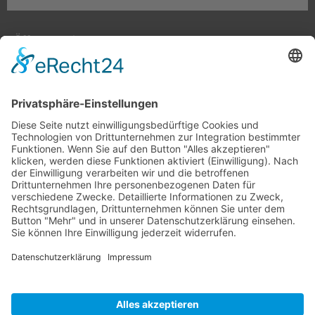
Öffnungszeiten:
Farben, Tapeten, Bodenbeläge:
Mo. – Fr. 8:00 – 18:00 Uhr
Sa. 9:00 – 13:00 Uhr
Hobby- und Künstlerbedarf:
Mo., Mi., Fr. 10:00 – 15:00 Uhr
Di., Do. 13:00 – 18:00 Uhr
Sa. 9:00 – 12:00 Uhr
03677/202020 (Zentrale + Onlineshop)
(03677) 204847 (Bastelladen)
Oehrenstöcker Str. 4, 98693 Ilmenau
info@farbenschroeder.de