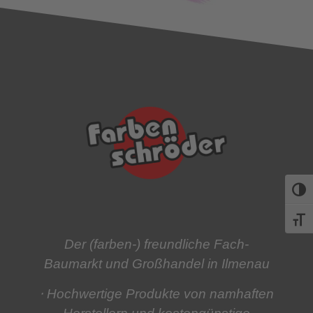
Umsch
Schri
Der (farben-) freundliche Fach-
Baumarkt und Großhandel in Ilmenau
⋅ Hochwertige Produkte
von namhaften