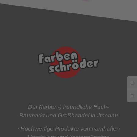
Umsc
Schr
Der (farben-) freundliche Fach-
Baumarkt und Großhandel in Ilmenau
⋅ Hochwertige Produkte
von namhaften