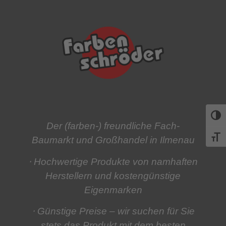
Umsch
Der (farben-) freundliche Fach-
Schri
Baumarkt und Großhandel in Ilmenau
⋅ Hochwertige Produkte
von namhaften
Herstellern und kostengünstige
Eigenmarken
⋅ Günstige Preise
– wir suchen für Sie
stets das Produkt mit dem besten