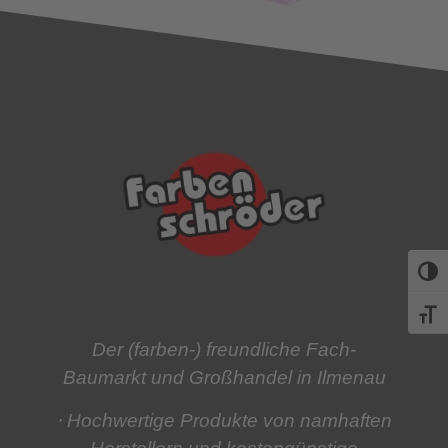
Umsch
Schri
Der (farben-) freundliche Fach-
Baumarkt und Großhandel in Ilmenau
⋅ Hochwertige Produkte
von namhaften